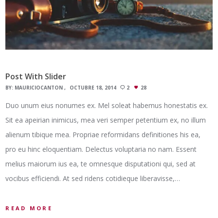
Post With Slider
BY:
MAURICIOCANTON
OCTUBRE 18, 2014
2
28
Duo unum eius nonumes ex. Mel soleat habemus honestatis ex.
Sit ea apeirian inimicus, mea veri semper petentium ex, no illum
alienum tibique mea. Propriae reformidans definitiones his ea,
pro eu hinc eloquentiam. Delectus voluptaria no nam. Essent
melius maiorum ius ea, te omnesque disputationi qui, sed at
vocibus efficiendi. At sed ridens cotidieque liberavisse,…
READ MORE